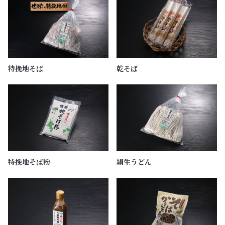
特挽地そば
乾そば
特挽地そば粉
絹生うどん