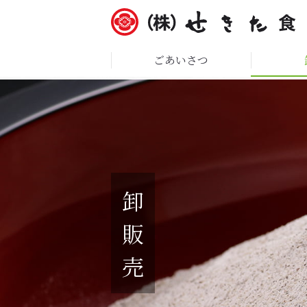
ごあいさつ
卸
販
売