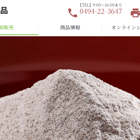
【TEL】9:00〜16:00まで
0494-22-3647
local_phone
local_printsh
卸販売
商品情報
オンライン