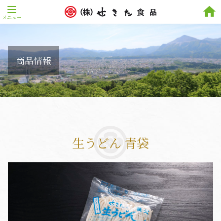
home
商品情報
生うどん 青袋