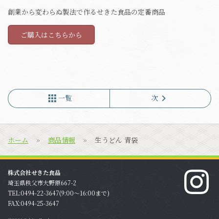
創業から変わらぬ製法で作るせきた食品の定番商品
ご購入はこちらから
apps
chevron_right
一覧
次
ホーム
商品情報
生うどん 青袋
株式会社せきた食品
埼玉県秩父市大野原667-2
TEL:0494-22-3647(9:00〜16:00まで)
FAX:0494-25-3647