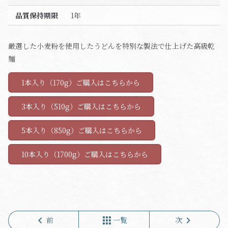
品質保持期限
1年
厳選した小麦粉を使用したうどんを特別な製法で仕上げた高級乾
麺
1本入り（170g）ご購入はこちらから
3本入り（510g）ご購入はこちらから
5本入り（850g）ご購入はこちらから
10本入り（1700g）ご購入はこちらから
chevron_left
apps
chevron_right
前
一覧
次